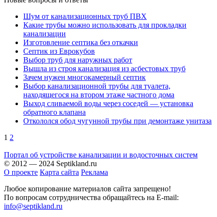
Шум от канализационных труб ПВХ
Какие трубы можно использовать для прокладки
канализации
Изготовление септика без откачки
Септик из Еврокубов
Выбор труб для наружных работ
Вышла из строя канализация из асбестовых труб
Зачем нужен многокамерный септик
Выбор канализационной трубы для туалета,
находящегося на втором этаже частного дома
Выход сливаемой воды через соседей — установка
обратного клапана
Откололся обод чугунной трубы при демонтаже унитаза
1
2
Портал об устройстве канализации и водосточных систем
© 2012 — 2024 Septikland.ru
О проекте
Карта сайта
Реклама
Любое копирование материалов сайта запрещено!
По вопросам сотрудничества обращайтесь на E-mail:
info@septikland.ru