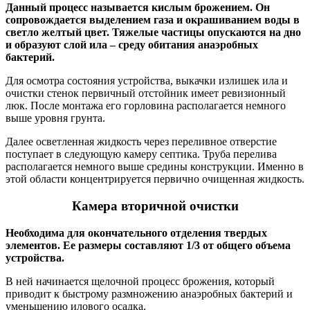
Данный процесс называется кислым брожением. Он
сопровождается выделением газа и окрашиванием воды в
светло желтый цвет. Тяжелые частицы опускаются на дно
и образуют слой ила – среду обитания анаэробных
бактерий.
Для осмотра состояния устройства, выкачки излишек ила и
очистки стенок первичный отстойник имеет ревизионный
люк. После монтажа его горловина располагается немного
выше уровня грунта.
Далее осветленная жидкость через переливное отверстие
поступает в следующую камеру септика. Труба перелива
располагается немного выше средины конструкции. Именно в
этой области концентрируется первично очищенная жидкость.
Камера вторичной очистки
Необходима для окончательного отделения твердых
элементов. Ее размеры составляют 1/3 от общего объема
устройства.
В ней начинается щелочной процесс брожения, который
приводит к быстрому размножению анаэробных бактерий и
уменьшению илового осадка.