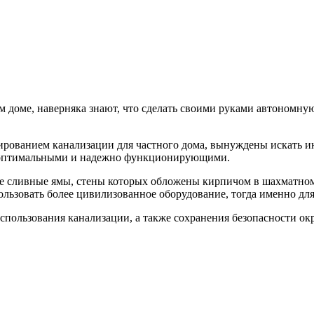
ом доме, наверняка знают, что сделать своими руками автономну
ктированием канализации для частного дома, вынуждены искать 
е оптимальными и надежно функционирующими.
ные сливные ямы, стены которых обложены кирпичом в шахматн
льзовать более цивилизованное оборудование, тогда именно для
использования канализации, а также сохранения безопасности 