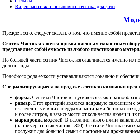
Отзывы
Видео: монтаж пластикового септика для дачи
Моди
Прежде всего, следует сказать о том, что именно собой предст
Септик Чисток является промышленным емкостным оборудов
представляет собой емкость из любого пластикового матери
По большей части септик Чисток изготавливается именно из п
долгие годы.
Подобного рода емкости устанавливаются локально и обеспеч
Специализирующиеся на продаже септиков компании предл
форма
. Септики Чисток выпускаются самой разнообразн
размер
. Этот критерий является напрямую связанным с о
включенными в них твердыми частицами бытовых отходов
и более литров, в зависимости от количества людей и их 
маркировка моделей
. В названии такого плана канализ
(например, септик чисток 1800). Септики Чисток самых м
послужит для большой семьи с постоянным проживанием