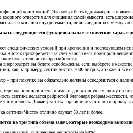
ификаций конструкций. Это могут быть однокамерные прямоугол
а входного отверстия для очищения самой емкости: есть широкие 
располагаться либо внутри емкости, либо соединяться между соб
ывать следующие его функциональные технические характери
имеет специфических условий при креплении и последующем исп
ика Чисток приобретается за счет малого веса полипропиленовог
сокие показатели антикоррозийности;
да энергозатрат вы будете освобождены, если выберете в качест
ики, как, к примеру, септик чисток 7000 литров, а также и все
ьтр – при покупке вы обязательно должны осведомиться о наличи
 материала полипропилена и имеют достаточную толщину стенок 
хность септика делается ребристой благодаря ребрам жесткости, 
е упоминалось. Диаметры этих горловин достаточно широки, чт
а септики Чисток отлично служат 50 лет и более.
тся на три типа объема задач, которые необходимо выполни
х канализаций, очищающее нечистоты на 98%;