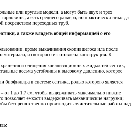
ьные или круглые модели, а могут быть двух и трех
горловины, а есть среднего размера, но практически никогда
ой посредством переходных труб.
стики, а также владеть общей информацией о его
ользовании, кроме выкачивания скопившегося ила после
о материала, из которого изготовлена конструкция. К
ве хранения и очищения канализационных жидкостей септик;
 остальные весьма устойчивы к высокому давлению, которое
и биофильтра в системе септика, ролью которого является
– от 1 до 1,7 см, чтобы выдерживать максимально низкие
что позволяет емкости выдерживать механические нагрузки;
обы беспрепятственно производить очистительные работы над
ть: