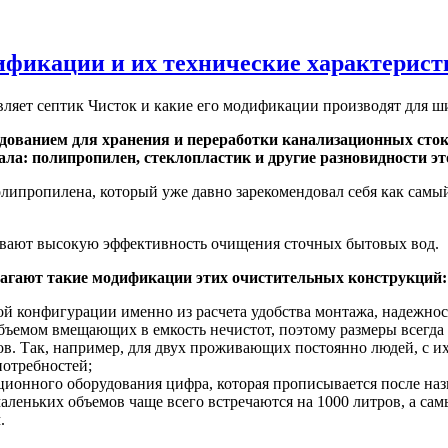
фикации и их технические характерист
авляет септик Чисток и какие его модификации производят для ш
анием для хранения и переработки канализационных стоков
ала: полипропилен, стеклопластик и другие разновидности эт
олипропилена, который уже давно зарекомендовал себя как сам
ивают высокую эффективность очищения сточных бытовых вод.
агают такие модификации этих очистительных конструкций:
ой конфигурации именно из расчета удобства монтажа, надежно
бъемом вмещающих в емкость нечистот, поэтому размеры всегда 
. Так, например, для двух проживающих постоянно людей, с их
потребностей;
ационного оборудования цифра, которая прописывается после наз
аленьких объемов чаще всего встречаются на 1000 литров, а сам
.