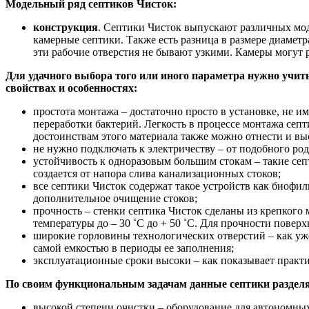
Модельный ряд септиков Чисток:
конструкция
. Септики Чисток выпускают различных мод
камерные септики. Также есть разница в размере диаметр
эти рабочие отверстия не бывают узкими. Камеры могут 
Для удачного выбора того или иного параметра нужно учит
свойствах и особенностях:
простота монтажа – достаточно просто в установке, не 
переработки бактерий. Легкость в процессе монтажа септ
достоинствам этого материала также можно отнести и вы
не нужно подключать к электричеству – от подобного ро
устойчивость к одноразовым большим стокам – такие септ
создается от напора слива канализационных стоков;
все септики Чисток содержат такое устройств как биофил
дополнительное очищение стоков;
прочность – стенки септика Чисток сделаны из крепкого
температуры до – 30 ˚С до + 50 ˚С. Для прочности повер
широкие горловины технологических отверстий – как уж
самой емкостью в периоды ее заполнения;
эксплуатационные сроки высоки – как показывает практик
По своим функциональным задачам данные септики разделяю
высокой степени очистки – оборудование для автономны