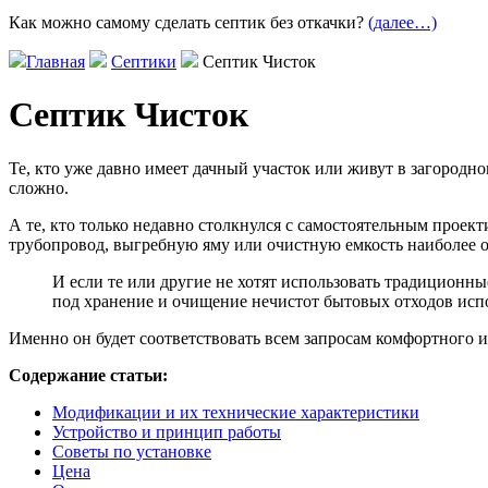
Как можно самому сделать септик без откачки?
(далее…)
Главная
Септики
Септик Чисток
Септик Чисток
Те, кто уже давно имеет дачный участок или живут в загородн
сложно.
А те, кто только недавно столкнулся с самостоятельным прое
трубопровод, выгребную яму или очистную емкость наиболе
И если те или другие не хотят использовать традицион
под хранение и очищение нечистот бытовых отходов испо
Именно он будет соответствовать всем запросам комфортного 
Содержание статьи:
Модификации и их технические характеристики
Устройство и принцип работы
Советы по установке
Цена