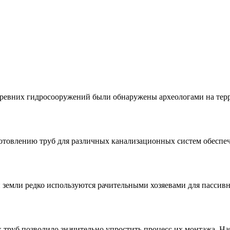
 древних гидросооружений были обнаружены археологами на тер
отовлению труб для различных канализационных систем обеспе
 земли редко используются рачительными хозяевами для пассив
 труб позволило значительно упростить процесс их монтажа. Н