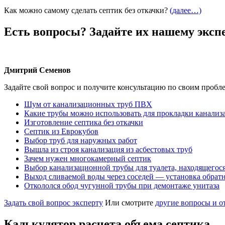
Как можно самому сделать септик без откачки?
(далее…)
Есть вопросы? Задайте их нашему эксп
Дмитрий Семенов
Задайте свой вопрос и получите консультацию по своим пробл
Шум от канализационных труб ПВХ
Какие трубы можно использовать для прокладки канализ
Изготовление септика без откачки
Септик из Еврокубов
Выбор труб для наружных работ
Вышла из строя канализация из асбестовых труб
Зачем нужен многокамерный септик
Выбор канализационной трубы для туалета, находящегося
Выход сливаемой воды через соседей — установка обрат
Откололся обод чугунной трубы при демонтаже унитаза
Задать свой вопрос эксперту
Или смотрите
другие вопросы и о
Калькулятор расчета объема септика