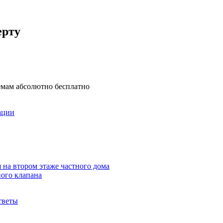
ерту
емам абсолютно бесплатно
ации
 на втором этаже частного дома
ного клапана
тветы